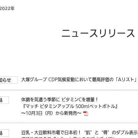
022年
ニュースリリース
大塚グループ CDP気候変動において最高評価の「Aリスト
知らせ
飲料
体調を気遣う季節に ビタミンCを増量！
品
『マッチ ビタミンアップル 500mlペットボトル』
～10月3日（月）から新発売～
豆乳・大豆飲料市場で日本初！“肌”と“骨”のダブル表示
品