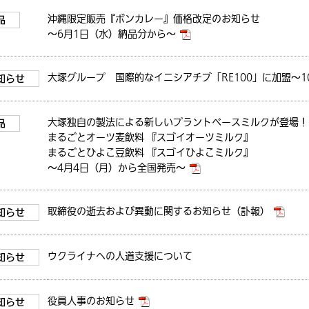
沖縄限定販売『ボンカレー』価格改定のお知らせ
品
～6月1日（水）納品分から～
大塚グループ 国際的なイニシアチブ「RE100」に加盟～
知らせ
大塚独自の製法による新しいプラントベースミルクが登場！
品
まるごとオーツ麦飲料 『スゴイオーツミルク』
まるごとひよこ豆飲料 『スゴイひよこミルク』
～4月4日（月）から全国発売～
取締役の逝去および異動に関するお知らせ（訃報）
知らせ
ウクライナへの人道支援について
知らせ
役員人事のお知らせ
知らせ