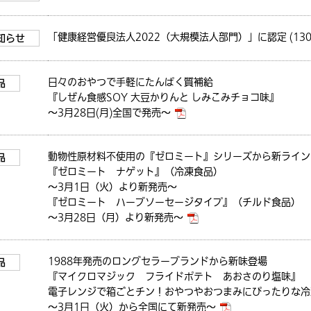
「健康経営優良法人2022（大規模法人部門）」に認定 (130
知らせ
日々のおやつで手軽にたんぱく質補給
品
『しぜん食感SOY 大豆かりんと しみこみチョコ味』
～3月28日(月)全国で発売～
動物性原材料不使用の『ゼロミート』シリーズから新ライン
品
『ゼロミート ナゲット』（冷凍食品）
～3月1日（火）より新発売～
『ゼロミート ハーブソーセージタイプ』（チルド食品）
～3月28日（月）より新発売～
1988年発売のロングセラーブランドから新味登場
品
『マイクロマジック フライドポテト あおさのり塩味』
電子レンジで箱ごとチン！おやつやおつまみにぴったりな冷
～3月1日（火）から全国にて新発売～