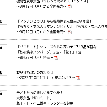
機能性表示食品『さらっと飲めるスゴイダイズ』
～9月12日（月）から全国発売～
『マンナンヒカリ』から機能性表示食品2品登場！
品
業務用
『もち麦・玄米入リマンナンヒカリ』 『もち麦・玄米入り
～9月12日（月）から全国発売～
『ゼロミート』シリーズから冷凍カテゴリ-3品が登場
品
『鉄板焼きハンバーグ』2品・『餃子』1品
～8月22日（月）発売～
製品価格改定のお知らせ
品
～2022年10月1日（土）納品分から～
子どもたちに新しい食文化を！
品
大塚食品『ゼロミート』
藤子・Ｆ・不二雄キャラクターを起用