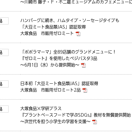
～川崎市 藤子・Ｆ・不二雄ミュージアムのカフェメニュー
ハンバーグに続き、ハムタイプ・ソーセージタイプも
品
「大豆ミート食品類JAS」認証取得
大塚食品 市販用ゼロミート
「ポポラマーマ」全89店舗のグランドメニューに！
品
『ゼロミート』を使用したべジパスタ3品
～6月1日（水）から提供開始～
日本初「大豆ミート食品類JAS」認証取得
品
大塚食品 市販用ゼロミート2品
大塚食品×学研プラス
品
『プラントベースフードで学ぶSDGs』教材を無償提供開始
～次世代を担う小学生の学習を支援～