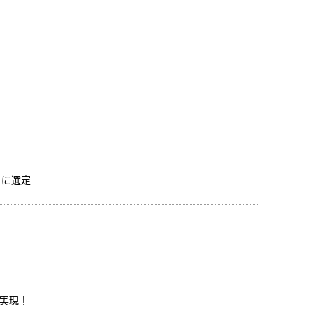
」に選定
実現！