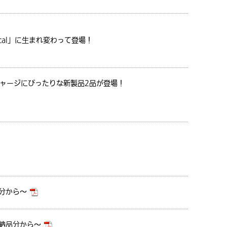
cal」に生まれ変わって登場！
ャージにぴったりな新製品2品が登場！
品分から～
）納品分から～