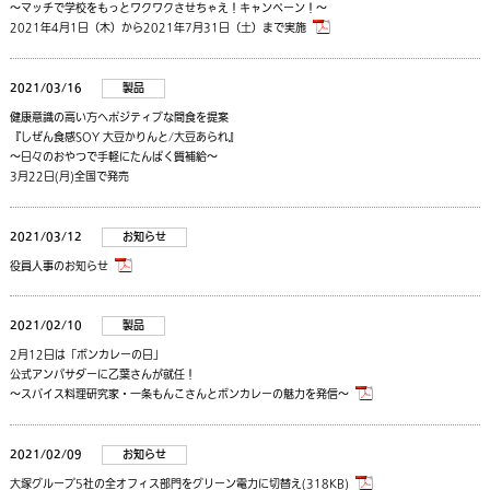
～マッチで学校をもっとワクワクさせちゃえ！キャンペーン！～
2021年4月1日（木）から2021年7月31日（土）まで実施
2021/03/16
製品
健康意識の高い方へポジティブな間食を提案
『しぜん食感SOY 大豆かりんと/大豆あられ』
～日々のおやつで手軽にたんぱく質補給～
3月22日(月)全国で発売
2021/03/12
お知らせ
役員人事のお知らせ
2021/02/10
製品
2月12日は「ボンカレーの日」
公式アンバサダーに乙葉さんが就任！
～スパイス料理研究家・一条もんこさんとボンカレーの魅力を発信～
2021/02/09
お知らせ
大塚グループ5社の全オフィス部門をグリーン電力に切替え(318KB)