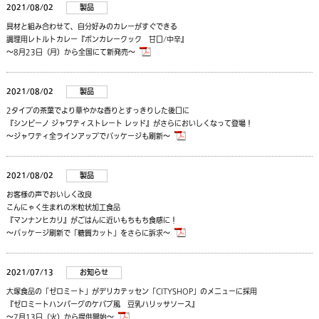
2021/08/02
製品
具材と組み合わせて、自分好みのカレーがすぐできる
調理用レトルトカレー『ボンカレークック 甘口/中辛』
～8月23日（月）から全国にて新発売～
2021/08/02
製品
2タイプの茶葉でより華やかな香りとすっきりした後口に
『シンビーノ ジャワティストレート レッド』がさらにおいしくなって登場！
～ジャワティ全ラインアップでパッケージも刷新～
2021/08/02
製品
お客様の声でおいしく改良
こんにゃく生まれの米粒状加工食品
『マンナンヒカリ』がごはんに近いもちもち食感に！
～パッケージ刷新で「糖質カット」をさらに訴求～
2021/07/13
お知らせ
大塚食品の「ゼロミート」がデリカテッセン「CITYSHOP」のメニューに採用
『ゼロミートハンバーグのケバブ風 豆乳ハリッサソース』
～7月13日（火）から提供開始～