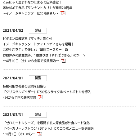
こんにゃく生まれなのにまるで白米感覚！
米粒状加工食品『マンナンヒカリ』が発売20周年
～イメージキャラクターに北斗晶さん～
2021/04/02
製品
ビタミン炭酸飲料『マッチ』新CM
イメージキャラクターにティモンディさんを起用！
高校生活を全力で楽しむ「購買コースター」篇
お昼休みの購買競争、1番乗りは「やればできる」のか！？
～4月10日（土）から全国で放映開始～
2021/04/01
製品
持続可能な社会の実現を目指し
『クリスタルガイザー』に50％リサイクルペットボトルを導入
4月から全国で順次展開
2021/03/31
製品
「ゼロミートシリーズ」を展開する大塚食品が外食ルート強化
『ベーカリーレストラン バケット』にてコラボメニュー提供開始
～4月1日（木）から～