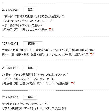
2021/03/23
製品
“おから”の部分まで使用した「まるごと大豆飲料」の
『ミルクのようにやさしいダイズ』シリーズ
～すっきり飲みやすくなって登場～
3月29日（月）全国でリニューアル発売
2021/03/23
お知らせ
大塚食品 群馬工場 CO
フリー電力を採用 40%以上のCO
年間排出量削減に貢献
2
2
国内4工場（釧路・群馬・滋賀・徳島）すべてでCO
フリー電力の導入を完了
2
2021/03/16
製品
25周年 ビタミン炭酸飲料『マッチ』から新ラインアップ
『マッチ ミネラルライチ 500mlペットボトル』
3月29日（月）全国で新発売 既存ラインアップも順次刷新
2021/03/16
製品
学校生活をもっとワクワクさせちゃおう！
ビタミン炭酸飲料『マッチ』オリジナルグッズが当たる！