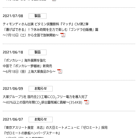
2021/07/08
製品
ティモンディさん出演 ビタミン炭酸飲料『マッチ』CM第2弾
「漕げばできる」！？休み時間を全力で楽しむ「ゴンドラ自販機」篇
～7月10日（土）から全国で放映開始～
2021/06/18
製品
「ボンカレー」海外展開を強化
中国で「ボンカレー梦咖喱」新発売
～6月18日（金）上海大塚食品から～
2021/06/09
お知らせ
大塚グループ5社 国内全23工場にCO
フリー電力を導入完了
2
～40%以上の国内年間CO
排出量削減に貢献～(354KB)
2
2021/06/07
お知らせ
「東京アスリート食堂 本店」の大豆ミートメニューに「ゼロミート」採用
『ゼロミートの鉄板ハンバーグステーキ』