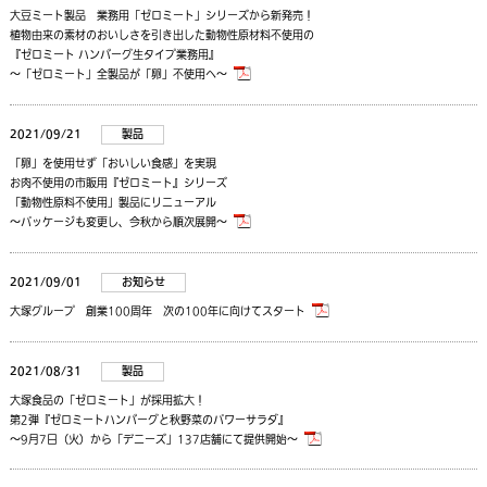
大豆ミート製品 業務用「ゼロミート」シリーズから新発売！
植物由来の素材のおいしさを引き出した動物性原材料不使用の
『ゼロミート ハンバーグ生タイプ業務用』
～「ゼロミート」全製品が「卵」不使用へ～
2021/09/21
製品
「卵」を使用せず「おいしい食感」を実現
お肉不使用の市販用『ゼロミート』シリーズ
「動物性原料不使用」製品にリニューアル
～パッケージも変更し、今秋から順次展開～
2021/09/01
お知らせ
大塚グループ 創業100周年 次の100年に向けてスタート
2021/08/31
製品
大塚食品の「ゼロミート」が採用拡大！
第2弾『ゼロミートハンバーグと秋野菜のパワーサラダ』
～9月7日（火）から「デニーズ」137店舗にて提供開始～