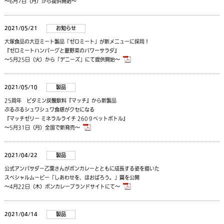
～6月7日（月）から提供開始～
2021/05/21
お知らせ
大塚食品の大豆ミート製品「ゼロミート」が新メニューに採用！
『ゼロミートハンバーグと夏野菜のパワーサラダ』
～5月25日（火）から「デニーズ」にて提供開始～
2021/05/10
製品
25周年 ビタミン炭酸飲料『マッチ』から新製品
ぷるぷるシュワシュワ食感がクセになる
『マッチゼリー ミネラルライチ 260ｇペットボトル』
～5月31日（月）全国で新発売～
2021/04/22
製品
公式アンバサダー乙葉さんがボンカレーとともに成長する姿を描いた
スペシャルムービー「しあわせを、ほおばろう。」篇を公開
～4月22日（木）ボンカレーブランドサイトにて～
2021/04/14
製品