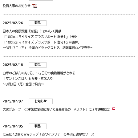
役員人事のお知らせ
2025/02/26
製品
日本人の健康課題「減塩」においしく貢献
「100kcalマイサイズ プラスサポート 塩分1g 中華丼」
「100kcalマイサイズ プラスサポート 塩分1g 麻婆丼」
～3月17日（月） 全国のドラッグストア、調剤薬局などで発売～
2025/02/18
製品
白米のごはんの約5倍、1/2日分の食物繊維がとれる
「マンナンごはん もち麦・玄米入り」
～3月3日（月）全国で発売～
2025/02/07
お知らせ
大塚グループ CDP気候変動において最高評価の「Aリスト」に３年連続認定
2025/02/05
製品
にんにく2倍で旨みアップ！赤ワインソテーの牛肉と濃厚なソース