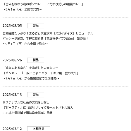
「旨みを味わう和のボンカレー こだわりだしの和風カレー」
～9月1日（月）全国で発売～
2025/08/05
製品
食物繊維たっぷり！まるごと大豆飲料『スゴイダイズ』リニューアル
パッケージ刷新、手軽に飲める「無調整タイプ200ml」新登場！
～9月1日（月）から全国で発売～
2025/06/26
製品
“旨みのある辛さ”を追求した大辛カレー
「ボンカレーゴールド うま辛バターチキン風 夏の大辛」
～7月7日（月）から期間限定で全国発売～
2025/03/13
製品
サステナブルな社会の実現を目指し
『ジャワティ』に100％リサイクルペットボトル導入
CO₂排出量削減で環境負荷低減に貢献
2025/03/12
お知らせ