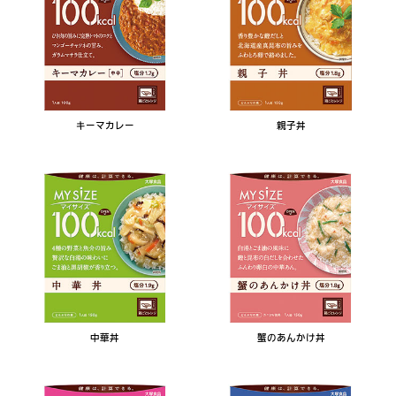
キーマカレー
親子丼
中華丼
蟹のあんかけ丼