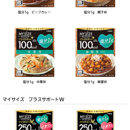
塩分1g ビーフカレー
塩分1g 親子丼
塩分1g 中華丼
塩分1g 麻婆丼
マイサイズ プラスサポートW