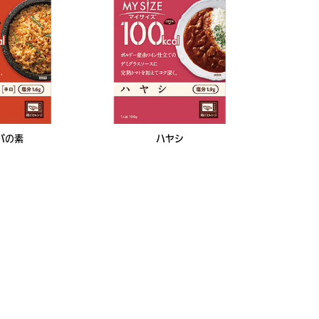
バの素
ハヤシ