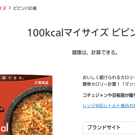
イズ
ビビンバの素
100kcalマイサイズ ビ
健康は、計算できる。
おいしく続けられるカロリ
簡単カロリー計算！「マンナ
飲料
コチュジャンや豆板醤が織
レンジ対応レトルト食品の
ブランドサイト