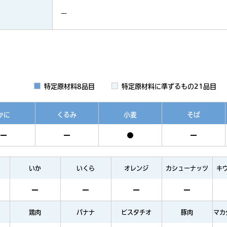
－
特定原材料8品目
特定原材料に準ずるもの21品目
かに
くるみ
小麦
そば
いか
いくら
オレンジ
カシューナッツ
キ
鶏肉
バナナ
ピスタチオ
豚肉
マカ