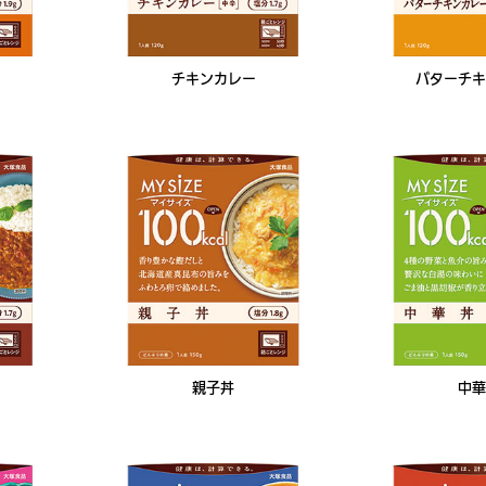
チキンカレー
バターチキ
親子丼
中華