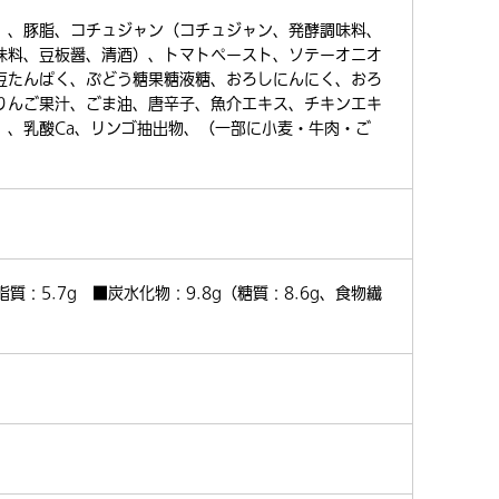
）、豚脂、コチュジャン（コチュジャン、発酵調味料、
味料、豆板醤、清酒）、トマトペースト、ソテーオニオ
豆たんぱく、ぶどう糖果糖液糖、おろしにんにく、おろ
りんご果汁、ごま油、唐辛子、魚介エキス、チキンエキ
）、乳酸Ca、リンゴ抽出物、（一部に小麦・牛肉・ご
脂質：5.7g ■炭水化物：9.8g（糖質：8.6g、食物繊