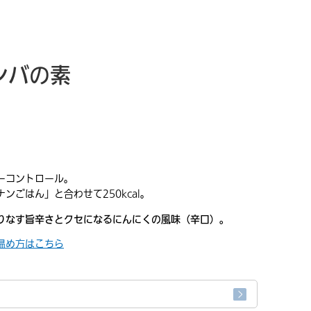
ビンバの素
ーコントロール。
ンごはん」と合わせて250kcal。
りなす旨辛さとクセになるにんにくの風味（辛口）。
温め方はこちら