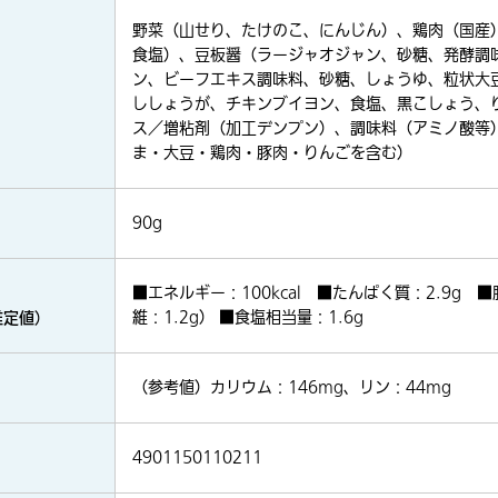
野菜（山せり、たけのこ、にんじん）、鶏肉（国産
食塩）、豆板醤（ラージャオジャン、砂糖、発酵調
ン、ビーフエキス調味料、砂糖、しょうゆ、粒状大
ししょうが、チキンブイヨン、食塩、黒こしょう、
ス／増粘剤（加工デンプン）、調味料（アミノ酸等
ま・大豆・鶏肉・豚肉・りんごを含む）
90g
■エネルギー：100kcal ■たんぱく質：2.9g ■
推定値）
維：1.2g） ■食塩相当量：1.6g
（参考値）カリウム：146mg、リン：44mg
4901150110211