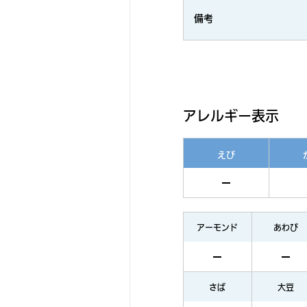
備考
アレルギー表示
えび
アーモンド
あわび
さば
大豆