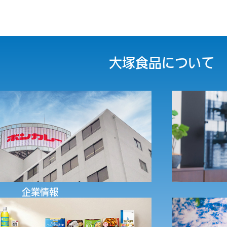
6/07/13
一部製品価格改定のお知らせを掲載しました。
業務用
大塚食品について
6/06/11
「琵琶湖研究所 味・レシピ予測AIシステム『おいし
企業情報