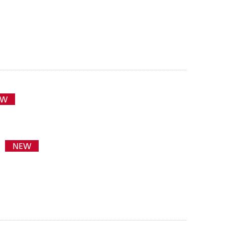
EW
NEW
。