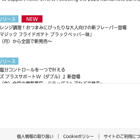
リリース
NEW
レンジ調理！おつまみにぴったりな大人向けの新フレーバー登場
マジック フライドポテト ブラックペッパー味」
日（月）から全国で新発売～
リリース
塩分コントロールを一つで叶える
ズ プラスサポートW（ダブル）』新登場
日（金）全国の調剤薬局・ドラッグストアなどで発売～
リリース
格改定のお知らせ
年9月1日（火）納品分から～
個人情報の取り扱い
Cookieポリシー
サイトのご利用に
リリース