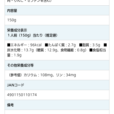
肉・りんご・ゼラチンを含む）
内容量
150g
栄養成分表示
１人前（150g）当たり（推定値）
■エネルギー：96kcal ■たんぱく質：2.7g ■脂質：3.5g ■
炭水化物：13.7g（糖質：12.9g、食物繊維：0.8g） ■食塩相当
量：1.9g
その他栄養成分等
（参考値）カリウム：108mg、リン：34mg
JANコード
4901150110174
備考