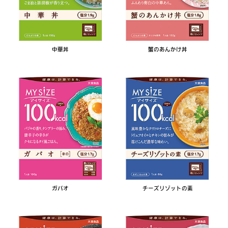
中華丼
蟹のあんかけ丼
ガパオ
チーズリゾットの素