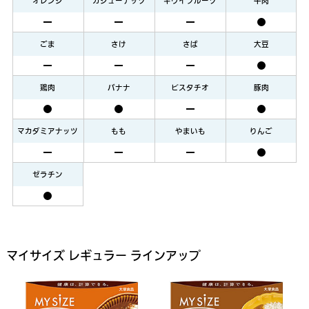
オレンジ
カシューナッツ
キウイフルーツ
牛肉
ごま
さけ
さば
大豆
鶏肉
バナナ
ピスタチオ
豚肉
マカダミアナッツ
もも
やまいも
りんご
ゼラチン
マイサイズ レギュラー ラインアップ