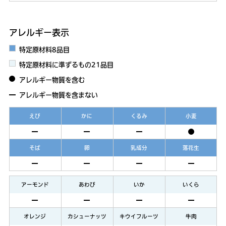
アレルギー表示
特定原材料8品目
特定原材料に準ずるもの21品目
アレルギー物質を含む
アレルギー物質を含まない
えび
かに
くるみ
小麦
そば
卵
乳成分
落花生
アーモンド
あわび
いか
いくら
オレンジ
カシューナッツ
キウイフルーツ
牛肉