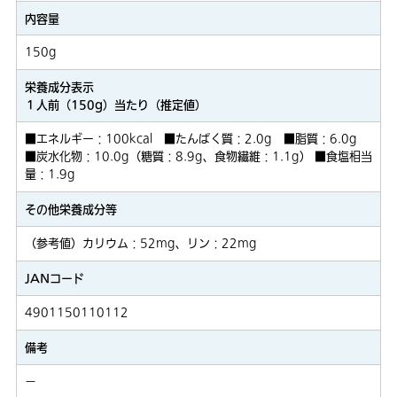
内容量
150g
栄養成分表示
１人前（150g）当たり（推定値）
■エネルギー：100kcal ■たんぱく質：2.0g ■脂質：6.0g
■炭水化物：10.0g（糖質：8.9g、食物繊維：1.1g） ■食塩相当
量：1.9g
その他栄養成分等
（参考値）カリウム：52mg、リン：22mg
JANコード
4901150110112
備考
－