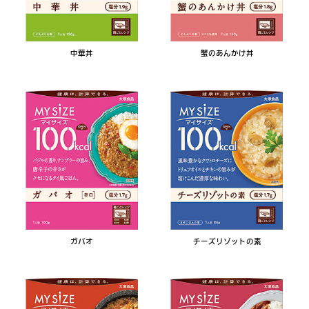
中華丼
蟹のあんかけ丼
ガパオ
チーズリゾットの素