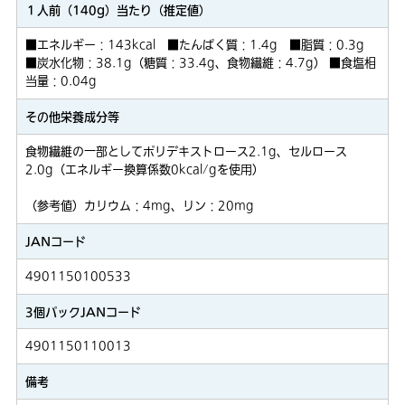
１人前（140g）当たり（推定値）
■エネルギー：143kcal ■たんぱく質：1.4g ■脂質：0.3g
■炭水化物：38.1g（糖質：33.4g、食物繊維：4.7g） ■食塩相
当量：0.04g
その他栄養成分等
食物繊維の一部としてポリデキストロース2.1g、セルロース
2.0g（エネルギー換算係数0kcal/gを使用）
（参考値）カリウム：4mg、リン：20mg
JANコード
4901150100533
3個パックJANコード
4901150110013
備考