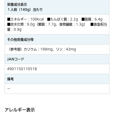
栄養成分表示
１人前（140g）当たり
■エネルギー：100kcal ■たんぱく質：2.2g ■脂質：6.4g
■炭水化物：9.0g（糖質：7.7g、食物繊維：1.3g） ■食塩相当
量：0.9g
その他栄養成分等
（参考値）カリウム：199mg、リン：43mg
JANコード
4901150110518
備考
－
アレルギー表示