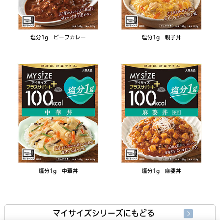
塩分1g ビーフカレー
塩分1g 親子丼
塩分1g 中華丼
塩分1g 麻婆丼
マイサイズシリーズにもどる