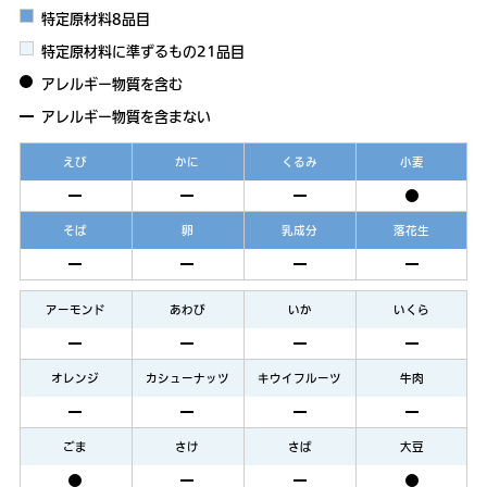
特定原材料8品目
特定原材料に準ずるもの21品目
アレルギー物質を含む
アレルギー物質を含まない
えび
かに
くるみ
小麦
そば
卵
乳成分
落花生
アーモンド
あわび
いか
いくら
オレンジ
カシューナッツ
キウイフルーツ
牛肉
ごま
さけ
さば
大豆