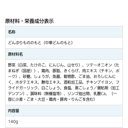
原材料・栄養成分表示
名称
どんぶりもののもと（中華どんのもと）
原材料名
野菜（白菜、たけのこ、にんじん、山せり）、ソテーオニオン（た
まねぎ（国産））、鶏肉、豚脂、きくらげ、肉エキス（チキン、ポ
ーク）、砂糖、しょうが、魚醤、穀物酢、ごま油、おろしにんに
く、ホタテエキス、酵母エキス、酒粕加工品、チキンブイヨン、フ
ライドガーリック、白こしょう、食塩、黒こしょう／増粘剤（加工
デンプン）、調味料（無機塩等）、リンゴ抽出物、乳酸Ca、（一
部に小麦・ごま・大豆・鶏肉・豚肉・りんごを含む）
内容量
140g