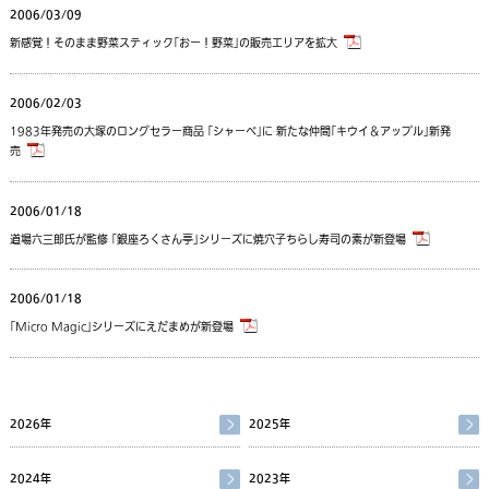
2006/03/09
新感覚！そのまま野菜スティック｢おー！野菜｣の販売エリアを拡大
2006/02/03
1983年発売の大塚のロングセラー商品 ｢シャーベ｣に 新たな仲間｢キウイ＆アップル｣新発
売
2006/01/18
道場六三郎氏が監修 ｢銀座ろくさん亭｣シリーズに焼穴子ちらし寿司の素が新登場
2006/01/18
｢Micro Magic｣シリーズにえだまめが新登場
2026年
2025年
2024年
2023年