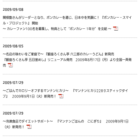
2009/09/08
関根勤さんがリーダーとなり、ボンカレーを通じ、日本中を笑顔に！ 『ボンカレー・スマイ
ル・プロジェクト』 開始
～ カレーファン100名を募集し、特典として“ボンカレー 1年分”を支給 ～
2009/08/05
～名店の味わいをご家庭で～ 『銀座ろくさん亭 六三郎のカレーうどん』新発売
『銀座ろくさん亭 五目釜めし』リニューアル発売 2009年8月17日（月）より全国一斉発
売
2009/07/29
～ごはんでカロリーオフするマンナンヒカリ～ 『マンナンヒカリ228ｇスティックタイ
プ』 2009年9月1日（火）新発売！
2009/07/29
～冷凍食品でダイエットサポート～ 『マンナンごはんの こにぎり』 2009年9月1日
（火）新発売！