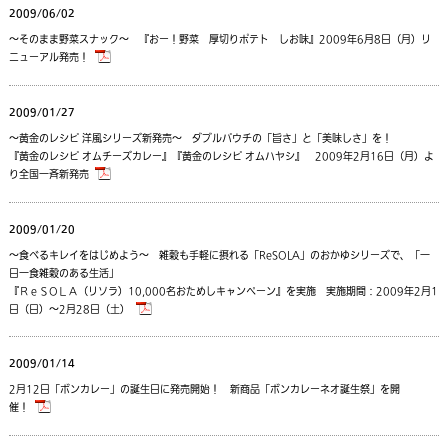
2009/06/02
～そのまま野菜スナック～ 『おー！野菜 厚切りポテト しお味』2009年6月8日（月）リ
ニューアル発売！
2009/01/27
～黄金のレシピ 洋風シリーズ新発売～ ダブルパウチの「旨さ」と「美味しさ」を！
『黄金のレシピ オムチーズカレー』『黄金のレシピ オムハヤシ』 2009年2月16日（月）よ
り全国一斉新発売
2009/01/20
～食べるキレイをはじめよう～ 雑穀も手軽に摂れる「ReSOLA」のおかゆシリーズで、「一
日一食雑穀のある生活」
『ＲｅＳOＬＡ（リソラ）10,000名おためしキャンペーン』を実施 実施期間：2009年2月1
日（日）～2月28日（土）
2009/01/14
2月12日「ボンカレー」の誕生日に発売開始！ 新商品「ボンカレーネオ誕生祭」を開
催！