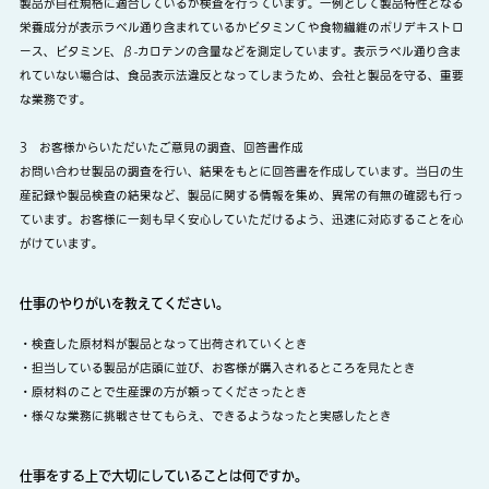
製品が自社規格に適合しているか検査を行っています。一例として製品特性となる
栄養成分が表示ラベル通り含まれているかビタミンＣや食物繊維のポリデキストロ
ース、ビタミンE、β-カロテンの含量などを測定しています。表示ラベル通り含ま
れていない場合は、食品表示法違反となってしまうため、会社と製品を守る、重要
な業務です。
3 お客様からいただいたご意見の調査、回答書作成
お問い合わせ製品の調査を行い、結果をもとに回答書を作成しています。当日の生
産記録や製品検査の結果など、製品に関する情報を集め、異常の有無の確認も行っ
ています。お客様に一刻も早く安心していただけるよう、迅速に対応することを心
がけています。
仕事のやりがいを教えてください。
・検査した原材料が製品となって出荷されていくとき
・担当している製品が店頭に並び、お客様が購入されるところを見たとき
・原材料のことで生産課の方が頼ってくださったとき
・様々な業務に挑戦させてもらえ、できるようなったと実感したとき
仕事をする上で大切にしていることは何ですか。