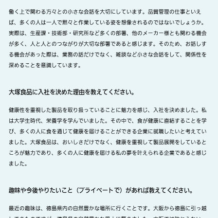
働く上で関わる方々との小さな会話を大切にしています。品質管理の仕事といえ
ば、多くの人は一人で黙々と作業している姿を想像されるのではないでしょうか。
実際は、生産課・技術部・研究所など多くの部署、他のメーカー様とも関わる機会
が多く、人と人とのつながりが大切な部署であると感じます。そのため、お話しす
る機会があった際は、業務の話だけでなく、雑談など小さな会話をして、関係性を
深めることを意識しています。
大塚食品に入社を決めた理由を教えてください。
健康性を重視した製品を取り扱っていることに魅力を感じ、入社を決めました。私
は大学生時代、栄養学を学んでいました。その中で、食が健康に直結することを学
び、多くの人に食を通じて健康を届けることができる企業に就職したいと考えてい
ました。大塚食品は、おいしさだけでなく、健康を重視して製品展開をしていると
ころが魅力であり、多くの人に健康を届ける私の夢を叶えられる企業であると感じ
ました。
趣味や今後やりたいこと（プライベートで）があれば教えてください。
最近の趣味は、徳島県内の自然豊かな場所に行くことです。大阪から徳島に引っ越