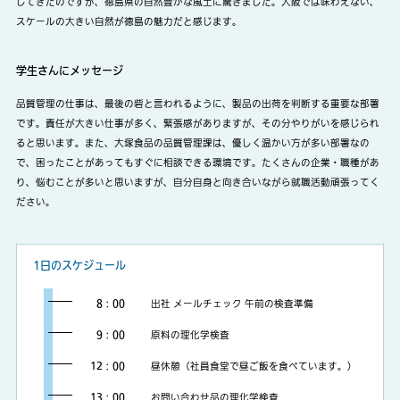
してきたのですが、徳島県の自然豊かな風土に驚きました。大阪では味わえない、
スケールの大きい自然が徳島の魅力だと感じます。
学生さんにメッセージ
品質管理の仕事は、最後の砦と言われるように、製品の出荷を判断する重要な部署
です。責任が大きい仕事が多く、緊張感がありますが、その分やりがいを感じられ
ると思います。また、大塚食品の品質管理課は、優しく温かい方が多い部署なの
で、困ったことがあってもすぐに相談できる環境です。たくさんの企業・職種があ
り、悩むことが多いと思いますが、自分自身と向き合いながら就職活動頑張ってく
ださい。
1日のスケジュール
8：00
出社 メールチェック 午前の検査準備
9：00
原料の理化学検査
12：00
昼休憩（社員食堂で昼ご飯を食べています。）
13：00
お問い合わせ品の理化学検査