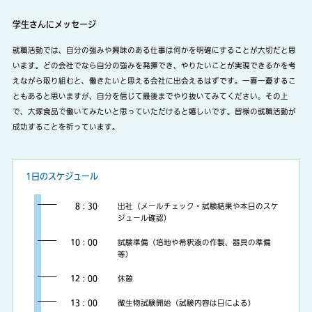
学生さんにメッセージ
就職活動では、自分の強みや興味のある仕事は何かを明確にすることが大切だと思
います。どの会社でなら自分の強みを発揮でき、やりたいことが実現できるかを考
えながら取り組むと、働きたいと思える会社に出会えるはずです。一喜一憂するこ
ともあると思いますが、自分を信じて最後までやり抜いてみてください。その上
で、大塚食品で働いてみたいと思っていただけると嬉しいです。皆様の就職活動が
成功することを祈っています。
1日のスケジュール
8：30
出社（メールチェック・試験結果や本日のスケ
ジュール確認）
10：00
試験準備（培地や希釈液の作製、器具の準備
等）
12：00
休憩
13：00
微生物試験開始（試験内容は日による）