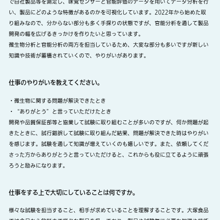
で自社製品等を測定し、味覚センサーと官能評価のデータを用いてデータ分析を行
い、製品にどのような特徴があるのかを可視化しています。2022年から始めた取
り組みなので、分からない部分も多く手探りの状態ですが、官能分析を通して製品
開発の幅を広げるきっかけを作りたいと思っています。
微生物分析と官能分析の両方を担当しているため、大変な部分も多いですが新しい
知識や技術が蓄積されていくので、やりがいがあります。
仕事のやりがいを教えてください。
・微生物に関する問題が解決できたとき
・“ありがとう”と言っていただけたとき
開発や品質保証部等と協業して試験に取り組むことが多いのですが、何か問題が起
きたときに、試行錯誤して試験に取り組んだ結果、問題が解決できた時はやりがい
を感じます。試験を通して知識が増えていくのも嬉しいです。また、依頼してくだ
さった方からありがとうと言っていただけると、これからも役に立てるように頑張
ろうと励みになります。
仕事をする上で大切にしていることは何ですか。
様々な試験を担当すること、相手が求めていることを理解することです。大塚食品