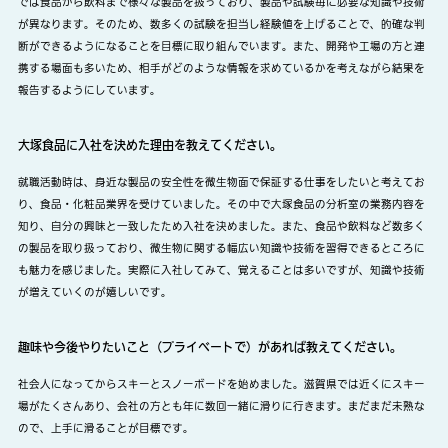
では食品から飲料まで様々な製品を扱っており、製品や試験毎に必要な知識や技術
が異なります。そのため、数多くの試験を担当し経験値を上げることで、的確な判
断ができるようになることを目標に取り組んでいます。また、開発や工場の方と連
携する場面も多いため、相手がどのような情報を求めているかを考えながら結果を
報告するようにしています。
大塚食品に入社を決めた理由を教えてください。
就職活動時は、身近な製品の安全性を微生物面で保証する仕事をしたいと考えてお
り、食品・化粧品業界を受けていました。その中で大塚食品の分析室の業務内容を
知り、自分の興味と一致したため入社を決めました。また、食品や飲料など数多く
の製品を取り扱っており、微生物に関する幅広い知識や技術を習得できるところに
も魅力を感じました。実際に入社してみて、覚えることは多いですが、知識や技術
が増えていくのが嬉しいです。
趣味や今後やりたいこと（プライベートで）があれば教えてください。
社会人になってからスキーとスノーボードを始めました。滋賀県では近くにスキー
場がたくさんあり、会社の方とも年に数回一緒に滑りに行きます。まだまだ未熟な
ので、上手に滑ることが目標です。