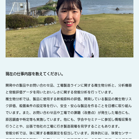
現在の仕事内容を教えてください。
開発中の製品やお問い合わせ品、工場製造ラインに関する微生物分析と、分析機器
と官能評価データを用いたおいしさに関する官能分析を行っています。
微生物分析では、製品に使用する新規原料の評価、開発している製品の微生物リス
ク評価、殺菌条件の設定等を行い、安全・安心な製品を作ることを目標に取り組ん
でいます。また、お問い合わせ品や工場での課題（改善点）が発生した場合にも、
原因調査や特定等も実施しています。他にも、学会やセミナーに参加し情報収集を
行うことや、出張で他社の工場に行き製造現場を見学することもあります。
官能分析では、味に関する機器測定を担当しています。具体的には、味覚センサー