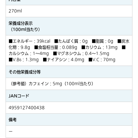
270ml
栄養成分表示
（100ml当たり）
■エネルギー：39kcal ■たんぱく質：0g ■脂質：0g ■炭水
化物：9.8g ■食塩相当量：0.089g ■カリウム：13mg ■
カルシウム：1～4mg ■マグネシウム：0.4～1.5mg
■V.B
：1.3mg ■ナイアシン：4.0mg ■V.C：70mg
6
その他栄養成分等
（参考値）カフェイン：5mg（100ml当たり）
JANコード
4959127400438
備考
ー