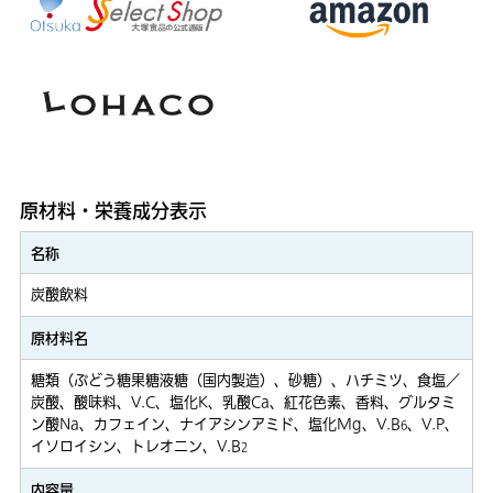
原材料・栄養成分表示
名称
炭酸飲料
原材料名
糖類（ぶどう糖果糖液糖（国内製造）、砂糖）、ハチミツ、食塩／
炭酸、酸味料、V.C、塩化K、乳酸Ca、紅花色素、香料、グルタミ
ン酸Na、カフェイン、ナイアシンアミド、塩化Mg、V.B
、V.P、
6
イソロイシン、トレオニン、V.B
2
内容量