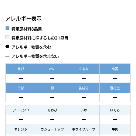
アレルギー表示
特定原材料8品目
特定原材料に準ずるもの21品目
アレルギー物質を含む
アレルギー物質を含まない
えび
かに
くるみ
小麦
そば
卵
乳成分
落花生
アーモンド
あわび
いか
いくら
オレンジ
カシューナッツ
キウイフルーツ
牛肉