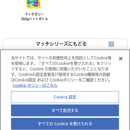
マッチゼリー
260gペットボトル
マッチシリーズにもどる
当サイトでは、サイトの利便性向上を目的としてCookie等
製品情報にもどる
を使用します。「すべてのCookieを受け入れる」をクリッ
クすると、Cookie の使用に同意いただいたことになりま
す。Cookieの設定変更及び使用するCookie種類等の詳細
はCookie設定 および Cookieポリシーをご確認ください。
Cookie ポリシーはこちら
大塚グループ
Cookie 設定
すべて拒否する
すべての Cookie を受け入れる
©
Copyright
Otsuka Foods Co., Ltd.