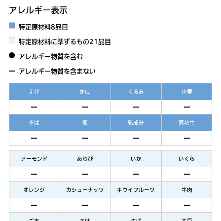
アレルギー表示
特定原材料8品目
特定原材料に準ずるもの21品目
アレルギー物質を含む
アレルギー物質を含まない
えび
かに
くるみ
小麦
そば
卵
乳成分
落花生
アーモンド
あわび
いか
いくら
オレンジ
カシューナッツ
キウイフルーツ
牛肉
ごま
さけ
さば
大豆