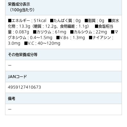
栄養成分表示
（100g当たり）
■エネルギー：51kcal ■たんぱく質：0g ■脂質：0g ■炭水
化物：13.3g（糖質：12.2g、食物繊維：1.1g） ■食塩相当
量：0.087g ■カリウム：61mg ■カルシウム：22mg ■マ
グネシウム：0.4～1.5mg ■V.B
：1.3mg ■ナイアシン：
６
3.0mg ■V.C：40～120mg
その他栄養成分等
ー
JANコード
4959127410673
備考
ー