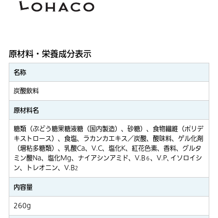
原材料・栄養成分表示
名称
炭酸飲料
原材料名
糖類（ぶどう糖果糖液糖（国内製造）、砂糖）、食物繊維（ポリデ
キストロース）、食塩、ラカンカエキス／炭酸、酸味料、ゲル化剤
（増粘多糖類）、乳酸Ca、V.C、塩化K、紅花色素、香料、グルタ
ミン酸Na、塩化Mg、ナイアシンアミド、V.B
、V.P､イソロイシ
６
ン、トレオニン、V.B
2
内容量
260g