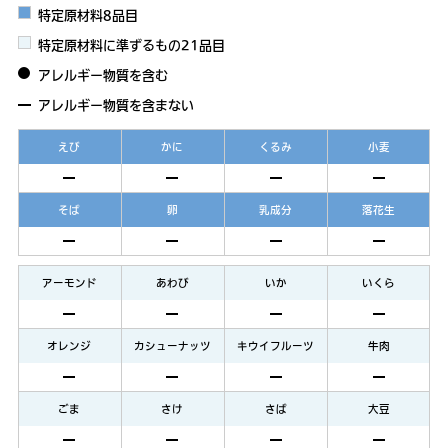
特定原材料8品目
特定原材料に準ずるもの21品目
アレルギー物質を含む
アレルギー物質を含まない
えび
かに
くるみ
小麦
そば
卵
乳成分
落花生
アーモンド
あわび
いか
いくら
オレンジ
カシューナッツ
キウイフルーツ
牛肉
ごま
さけ
さば
大豆