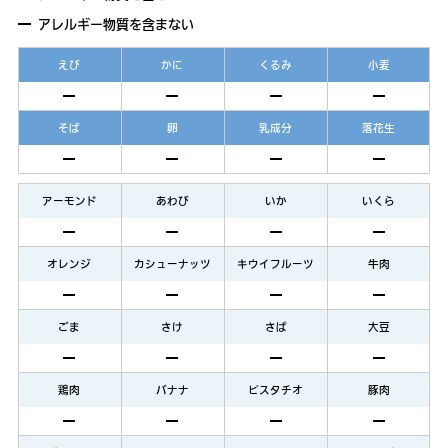
アレルギー物質を含まない
えび
かに
くるみ
小麦
そば
卵
乳成分
落花生
アーモンド
あわび
いか
いくら
オレンジ
カシューナッツ
キウイフルーツ
牛肉
ごま
さけ
さば
大豆
鶏肉
バナナ
ピスタチオ
豚肉