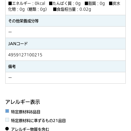
■エネルギー：0kcal ■たんぱく質：0g ■脂質：0g ■炭水
化物：0g（糖類：0g） ■食塩相当量：0.02g
その他栄養成分等
ー
JANコード
4959127100215
備考
ー
アレルギー表示
特定原材料8品目
特定原材料に準ずるもの21品目
アレルギー物質を含む