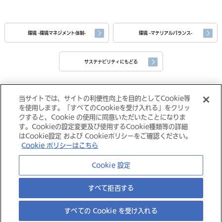
環境 -環境マネジメント体制-
環境 -マテリアルバランス-
サステナビリティにもどる
当サイトでは、サイトの利便性向上を目的としてCookie等
を使用します。「すべてのCookieを受け入れる」をクリッ
クすると、Cookie の使用に同意いただいたことになりま
す。Cookieの設定変更及び使用するCookie種類等の詳細
はCookie設定 および Cookieポリシーをご確認ください。
Cookie ポリシーはこちら
大塚グループ
Cookie 設定
すべて拒否する
すべての Cookie を受け入れる
©
Copyright
Otsuka Foods Co., Ltd.