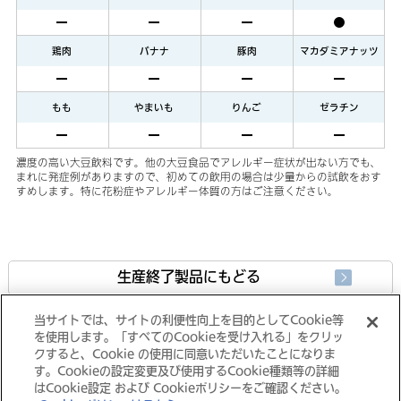
鶏肉
バナナ
豚肉
マカダミアナッツ
もも
やまいも
りんご
ゼラチン
濃度の高い大豆飲料です。他の大豆食品でアレルギー症状が出ない方でも、
まれに発症例がありますので、初めての飲用の場合は少量からの試飲をおす
すめします。特に花粉症やアレルギー体質の方はご注意ください。
生産終了製品にもどる
当サイトでは、サイトの利便性向上を目的としてCookie等
製品情報にもどる
を使用します。「すべてのCookieを受け入れる」をクリッ
クすると、Cookie の使用に同意いただいたことになりま
す。Cookieの設定変更及び使用するCookie種類等の詳細
はCookie設定 および Cookieポリシーをご確認ください。