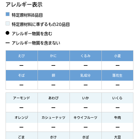
アレルギー表示
特定原材料8品目
特定原材料に準ずるもの20品目
アレルギー物質を含む
アレルギー物質を含まない
えび
かに
くるみ
小麦
そば
卵
乳成分
落花生
アーモンド
あわび
いか
いくら
オレンジ
カシューナッツ
キウイフルーツ
牛肉
ごま
さけ
さば
大豆