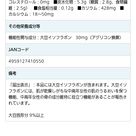
コレステロール：0mg ■炭水化物：5.3g（糖質：2.8g、食物繊
維：2.5g） ■食塩相当量：0.12g ■カリウム：428mg ■
カルシウム：18～50mg
その他栄養成分等
機能性関与成分：大豆イソフラボン 30mg（アグリコン換算）
JANコード
4959127410550
備考
「届出表示」：本品には大豆イソフラボンが含まれます。大豆イソ
フラボンには、肌が乾燥しがちな中高年女性の肌のうるおいを保つ
機能、中高年女性の骨の成分維持に役立つ機能があることが報告さ
れています。
大豆固形分 9%以上