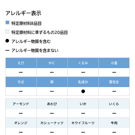
アレルギー表示
特定原材料8品目
特定原材料に準ずるもの20品目
アレルギー物質を含む
アレルギー物質を含まない
えび
かに
くるみ
小麦
そば
卵
乳成分
落花生
アーモンド
あわび
いか
いくら
オレンジ
カシューナッツ
キウイフルーツ
牛肉