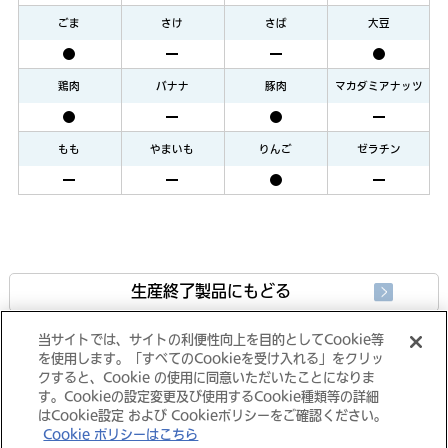
ごま
さけ
さば
大豆
鶏肉
バナナ
豚肉
マカダミアナッツ
もも
やまいも
りんご
ゼラチン
生産終了製品にもどる
当サイトでは、サイトの利便性向上を目的としてCookie等
製品情報にもどる
を使用します。「すべてのCookieを受け入れる」をクリッ
クすると、Cookie の使用に同意いただいたことになりま
す。Cookieの設定変更及び使用するCookie種類等の詳細
はCookie設定 および Cookieポリシーをご確認ください。
Cookie ポリシーはこちら
大塚グループ