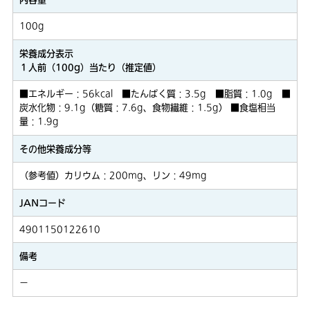
100g
栄養成分表示
１人前（100g）当たり（推定値）
■エネルギー：56kcal ■たんぱく質：3.5g ■脂質：1.0g ■
炭水化物：9.1g（糖質：7.6g、食物繊維：1.5g） ■食塩相当
量：1.9g
その他栄養成分等
（参考値）カリウム：200mg、リン：49mg
JANコード
4901150122610
備考
－