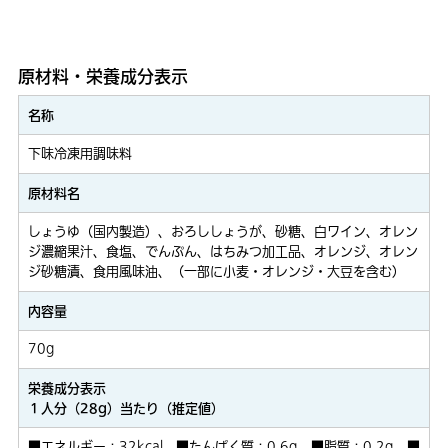
原材料・栄養成分表示
名称
下味冷凍用調味料
原材料名
しょうゆ（国内製造）、おろししょうが、砂糖、白ワイン、オレン
ジ濃縮果汁、食塩、でんぷん、はちみつ加工品、オレンジ、オレン
ジ砂糖漬、食用風味油、（一部に小麦・オレンジ・大豆を含む）
内容量
70g
栄養成分表示
１人分（28g）当たり（推定値）
■エネルギー：32kcal ■たんぱく質：0.6g ■脂質：0.2g ■