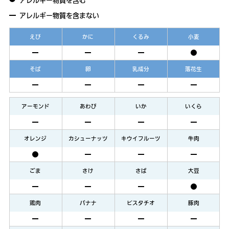
アレルギー物質を含む
アレルギー物質を含まない
えび
かに
くるみ
小麦
そば
卵
乳成分
落花生
アーモンド
あわび
いか
いくら
オレンジ
カシューナッツ
キウイフルーツ
牛肉
ごま
さけ
さば
大豆
鶏肉
バナナ
ピスタチオ
豚肉