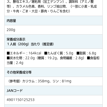
ス、酵母エキス／増粘剤（加工デンプン）、調味料（アミノ酸
等）、カラメル色素、香料、リンゴ抽出物、（一部に小麦・乳成
分・牛肉・ごま・大豆・豚肉・りんごを含む）
内容量
200g
栄養成分表示
１人前（200g）当たり（推定値）
■エネルギー：164kcal ■たんぱく質：5.0g ■脂質：6.8g
■炭水化物：22.0g（糖質：19.2g、食物繊維：2.8g） ■食塩相
当量：2.4g
その他栄養成分等
（参考値）カリウム：358mg、リン：81mg
JANコード
4901150125253