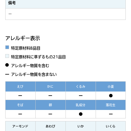
備考
－
アレルギー表示
特定原材料8品目
特定原材料に準ずるもの21品目
アレルギー物質を含む
アレルギー物質を含まない
えび
かに
くるみ
小麦
そば
卵
乳成分
落花生
アーモンド
あわび
いか
いくら