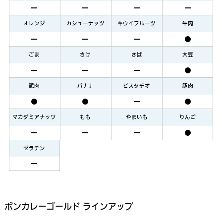
オレンジ
カシューナッツ
キウイフルーツ
牛肉
ごま
さけ
さば
大豆
鶏肉
バナナ
ピスタチオ
豚肉
マカダミアナッツ
もも
やまいも
りんご
ゼラチン
ボンカレーゴールド ラインアップ