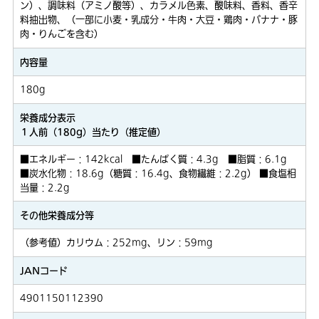
ン）、調味料（アミノ酸等）、カラメル色素、酸味料、香料、香辛
料抽出物、（一部に小麦・乳成分・牛肉・大豆・鶏肉・バナナ・豚
肉・りんごを含む）
内容量
180g
栄養成分表示
１人前（180g）当たり（推定値）
■エネルギー：142kcal ■たんぱく質：4.3g ■脂質：6.1g
■炭水化物：18.6g（糖質：16.4g、食物繊維：2.2g） ■食塩相
当量：2.2g
その他栄養成分等
（参考値）カリウム：252mg、リン：59mg
JANコード
4901150112390