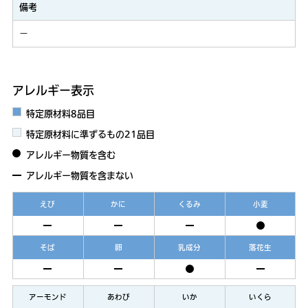
備考
－
アレルギー表示
特定原材料8品目
特定原材料に準ずるもの21品目
アレルギー物質を含む
アレルギー物質を含まない
えび
かに
くるみ
小麦
そば
卵
乳成分
落花生
アーモンド
あわび
いか
いくら