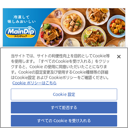
ブランドサイト
当サイトでは、サイトの利便性向上を目的としてCookie等
を使用します。「すべてのCookieを受け入れる」をクリッ
クすると、Cookie の使用に同意いただいたことになりま
す。Cookieの設定変更及び使用するCookie種類等の詳細
はCookie設定 および Cookieポリシーをご確認ください。
Cookie ポリシーはこちら
大塚グループ
Cookie 設定
すべて拒否する
©
すべての Cookie を受け入れる
Copyright
Otsuka Foods Co., Ltd.