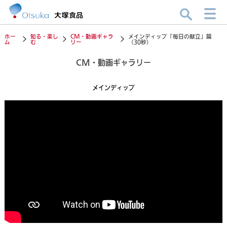
ホー
知る・楽し
CM・動画ギャラ
メインディップ「毎日の献立」篇
ム
む
リー
（30秒）
CM・動画ギャラリー
メインディップ