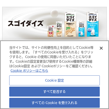
ブランドサイト
当サイトでは、サイトの利便性向上を目的としてCookie等
を使用します。「すべてのCookieを受け入れる」をクリッ
クすると、Cookie の使用に同意いただいたことになりま
す。Cookieの設定変更及び使用するCookie種類等の詳細
はCookie設定 および Cookieポリシーをご確認ください。
Cookie ポリシーはこちら
大塚グループ
Cookie 設定
すべて拒否する
©
すべての Cookie を受け入れる
Copyright
Otsuka Foods Co., Ltd.