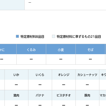
－
特定原材料8品目
特定原材料に準ずるもの21品目
かに
くるみ
小麦
そば
いか
いくら
オレンジ
カシューナッツ
キ
鶏肉
バナナ
ピスタチオ
豚肉
マカ