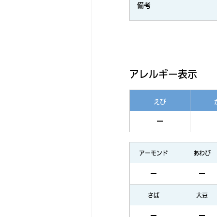
備考
アレルギー表示
えび
アーモンド
あわび
さば
大豆