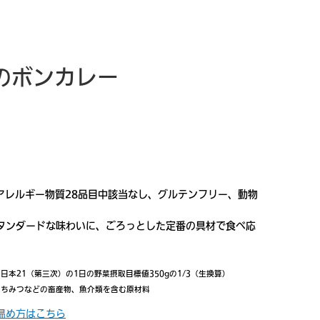
のボンカレー
アレルギー物質28品目中該当なし、グルテンフリー、動物
タンダードな味わいに、ごろっとした定番の具材で食べ応
日本21（第三次）の1日の野菜摂取目標値350gの1/3（生換算）
はちみつなどの畜産物、魚介類を含む原材料
温め方はこちら