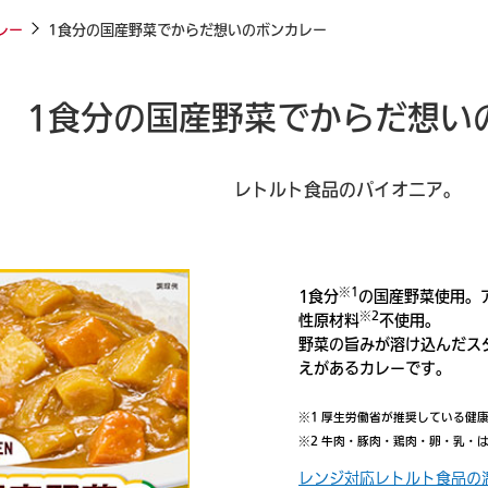
レー
1食分の国産野菜でからだ想いのボンカレー
1食分の国産野菜でからだ想い
レトルト食品のパイオニア。
※1
1食分
の国産野菜使用。
飲料
※2
性原材料
不使用。
野菜の旨みが溶け込んだス
えがあるカレーです。
※1 厚生労働省が推奨している健康
※2 牛肉・豚肉・鶏肉・卵・乳・
レンジ対応レトルト食品の