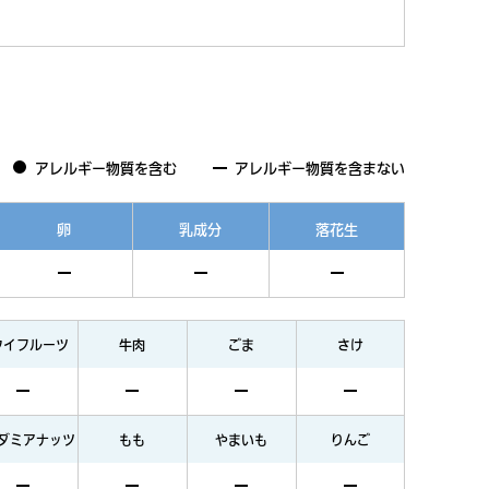
アレルギー物質を含む
アレルギー物質を含まない
卵
乳成分
落花生
ウイフルーツ
牛肉
ごま
さけ
ダミアナッツ
もも
やまいも
りんご