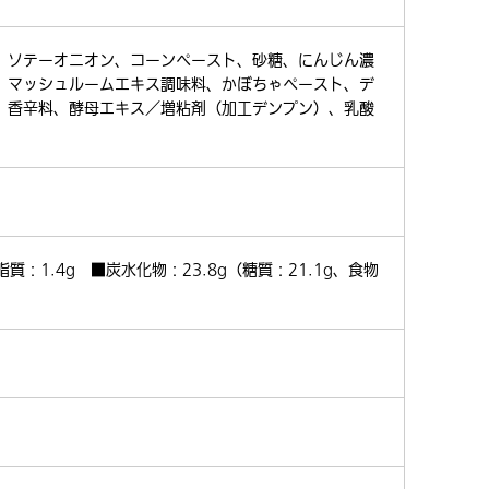
、ソテーオニオン、コーンペースト、砂糖、にんじん濃
、マッシュルームエキス調味料、かぼちゃペースト、デ
、香辛料、酵母エキス／増粘剤（加工デンプン）、乳酸
脂質：1.4g ■炭水化物：23.8g（糖質：21.1g、食物