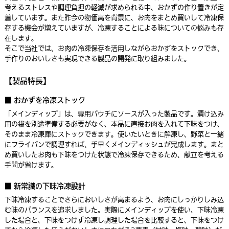
考えるストレスや調理負担の軽減が求められる中、おかずの作り置きが定
着しています。また昨今の物価高を背景に、お肉をまとめ買いして冷凍保
存する機会が増えていますが、冷凍することによる味についての悩みも存
在します。
そこで当社では、お肉の冷凍保存を活用しながらおかずをストックでき、
手作りのおいしさも実現できる製品の開発に取り組みました。
【製品特長】
■ おかずを冷凍ストック
「メインディップ」は、専用パウチにソースが入った製品です。漬け込み
用の袋を別途準備する必要がなく、本品に直接お肉を入れて下味をつけ、
そのまま冷凍庫にストックできます。使いたいときに解凍し、野菜と一緒
にフライパンで調理すれば、手早くメインディッシュが完成します。まと
め買いしたお肉も下味をつけた状態で冷凍保存できるため、献立を考える
手間が省けます。
■ 新常識の下味冷凍設計
下味冷凍することでさらにおいしさが高まるよう、お肉にしっかりしみ込
む味のバランスを追求しました。実際にメインディップを使い、下味冷凍
した場合と、下味をつけず冷凍し調理した場合を比較すると、下味をつけ