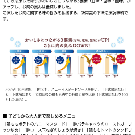
てから冷凍したほうがおいしさにつながる3要素（甘味・塩味・酸味）が
アップし、お肉の臭みは低減しました。
冷凍したお肉に関する味の悩みを払拭する、新常識の下味冷凍調味料で
す。
2025年10月実施、自社分析。ハニーマスタードソースを用い、「下味冷凍なし」
と「下味冷凍あり」で調理後の鶏もも肉中の各成分量を比較（下味冷凍なしを100
とした場合）。
■ 子どもから大人まで楽しめるメニュー
「鶏ももポテトのハニーマスタード」「豚バラキャベツのローストガーリ
ック炒め」「豚ロース玉ねぎのしょうが焼き」「鶏ももトマトのタンドリ