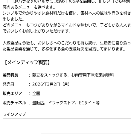
ー」「豚バラなすのバルサミコ炒め」の5品を展開し、忙しい日でも特別
感のあるメニューを選べます。
シンプルで分かりやすい原材料だけを使い、素材本来の風味や旨みを引き
出しました。
どのメニューもコクがありながらマイルドな味わいで、子どもから大人ま
でおいしくお召し上がりいただけます。
大塚食品は今後も、おいしさへのこだわりを持ち続け、生活者に寄り添っ
た製品開発を通じて、多様化する食の課題解決を目指してまいります。
【メインディップ概要】
製品特長
：
献立をストックする、お肉専用下味冷凍調味料
発売日
：
2026年3月2日（月）
販売エリア
：
全国
販売チャネル
：
量販店、ドラッグストア、ECサイト等
ラインアップ