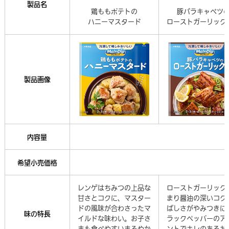
製品名
鶏ももポテトの
豚バラキャベツ
ハニーマスタード
ローストガーリック
製品画像
内容量
希望小売価格
レンゲはちみつの上品な
ローストガーリック
甘さとコクに、マスター
まり醤油の深いコク
ドの風味が合わさったマ
ばしさがやみつきに
味の特長
イルドな味わい。お子さ
ラックペッパーのア
まも食べやすいまろやか
ントでキレのあるお