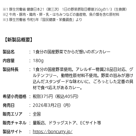
※1 厚生労働省 健康日本21（第三次） 1日の野菜摂取目標値350gの1/3（生換算）
※2 牛肉・豚肉・鶏肉・卵・乳・はちみつなどの畜産物、魚介類を含む原材料
※3 厚生労働省 令和5年「国民健康・栄養調査」より
【新製品概要】
製品名
：
1食分の国産野菜でからだ想いのボンカレー
内容量
：
180g
製品特長
：
1食分の国産野菜使用。アレルギー物質28品目対応、グ
ルテンフリー、動物性原材料不使用。
野菜の旨みが溶け
込んだスタンダードな味わいに、ごろっとした定番の具
材で食べ応えがあるカレー。
希望小売価格
：
税別375円（税込405円）
発売日
：
2026年3月2日（月）
販売エリア
：
全国
販売チャネル
：
量販店、ドラッグストア、ECサイト等
製品サイト
：
https://boncurry.jp/