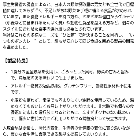
厚生労働省の調査によると、日本人の野菜摂取量は男女とも全世代で目標
※3
値に達しておらず
、不足しがちな野菜を手軽に補える食品が求められ
ています。また食物アレルギーを持つ方や、さまざまな理由からグルテン
（小麦などに含まれるたんぱく質）や動物性食品を控える方など、個々の
スタイルに合わせた食事の選択肢も必要とされています。
当社はこれらの多様なニーズを“ひと箱”で解決することを目指し、“い
つものボンカレー”として、誰もが安心して同じ食卓を囲める製品の開発
を進めました。
【製品特長】
1食分の国産野菜を使用し、ごろっとした具材、野菜の甘みと旨み
で、満足感のある味わいに仕上げました。
アレルギー物質28品目対応、グルテンフリー、動物性原材料不使用
です。
小麦粉を使わず、常温でも固まりにくい油脂を使用しているため、温
めなくてもおいしくお召し上がりいただけます。非常時でも個々の食
課題に対応した選択肢になるとともに、辛すぎずクセのない味わい
で、幅広い世代の方にご利用いただける備蓄食として役立ちます。
大塚食品は今後も、時代の変化、生活者の価値観の変化に寄り添いなが
ら、豊かな食生活に貢献できる製品を提案してまいります。