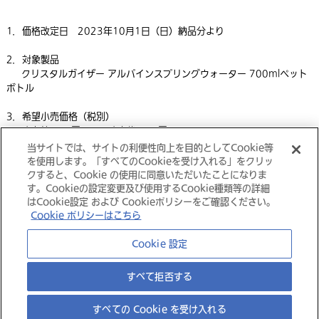
1．価格改定日 2023年10月1日（日）納品分より
2．対象製品
クリスタルガイザー アルパインスプリングウォーター 700mlペット
ボトル
3．希望小売価格（税別）
改定前 139円 → 改定後 149円
当サイトでは、サイトの利便性向上を目的としてCookie等
印刷用ページはこちら（PDF）
を使用します。「すべてのCookieを受け入れる」をクリッ
クすると、Cookie の使用に同意いただいたことになりま
す。Cookieの設定変更及び使用するCookie種類等の詳細
はCookie設定 および Cookieポリシーをご確認ください。
Cookie ポリシーはこちら
大塚グループ
Cookie 設定
すべて拒否する
すべての Cookie を受け入れる
©
Copyright
Otsuka Foods Co., Ltd.