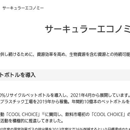
サーキュラーエコノミー
サーキュラーエコノ
提供し続けるために、資源効率を高め、生物資源を含む資源との持続可
ットボトルを導入
飲料
0％リサイクルペットボトルを導入し、2021年4月から展開していま
プラスチック工場を2019年から稼働。年間約10億本のペットボトル
※
COOL CHOICE」
に賛同し、飲料市場初の「COOL CHOIC
た活動を積極的に推進してきました。
、2030年度の温室効果ガスの排出量を2013年度比で26％削減するという目標達