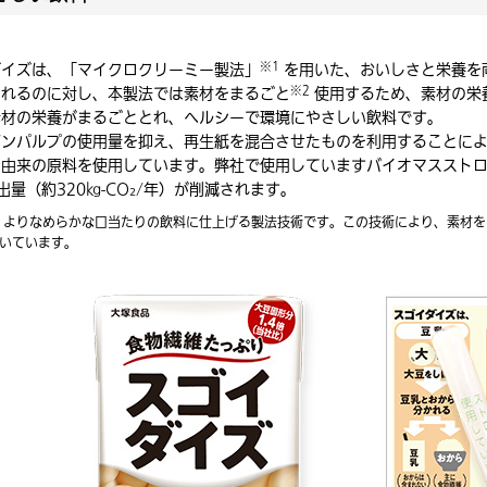
※1
ダイズは、「マイクロクリーミー製法」
を用いた、おいしさと栄養を
※2
されるのに対し、本製法では素材をまるごと
使用するため、素材の栄
素材の栄養がまるごととれ、ヘルシーで環境にやさしい飲料です。
ジンパルプの使用量を抑え、再生紙を混合させたものを利用することに
物由来の原料を使用しています。弊社で使用していますバイオマススト
出量（約320㎏-CO₂/年）が削減されます。
し、よりなめらかな口当たりの飲料に仕上げる製法技術です。この技術により、素材
除いています。