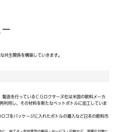
ミー
能な共生関係を構築していきます。
す。製造を行っているＣＧロクサーヌ社は米国の飲料メーカ
を再利用し、その材料を新たなペットボトルに加工していま
E」のロゴをパッケージに入れたボトルの導入など日本の飲料市
成のために、省エネ・低炭素型の製品・サービス・行動など、温暖化対策に