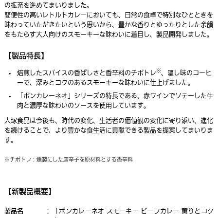
の拡充を進めてまいりました。
簡便性の高いレトルトカレーにおいても、日常の食卓で特別なひとときを
味わっていただきたいという思いから、豊かな香りとゆったりとした余韻
をもたらす大人向けのスモーキーな味わいに着目し、製品開発しました。
【製品特長】
※
焙煎したスパイスの香ばしさと香辛料のチポトレ
、隠し味のコーヒ
ーで、深みとコクのあるスモーキーな味わいに仕上げました。
「ボンカレーネオ」シリーズの特長である、赤ワインでソテーした牛
肉と濃厚な味わいのソースを使用しています。
大塚食品は今後も、時代の変化、生活者の価値観の変化に寄り添い、進化
を続けることで、より豊かな食生活に貢献できる製品を提案してまいりま
す。
※チポトレ：燻製にした唐辛子を原材料とする香辛料
【新製品概要】
製品名
：
「ボンカレーネオ スモーキー ビーフカレー 薫りとコク