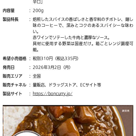
辛口」
内容量
：
200g
製品特長
：
焙煎したスパイスの香ばしさと香辛料のチポトレ、隠し
味のコーヒーで、深みとコクのあるスパイシーな味わ
い。
赤ワインでソテーした牛肉と濃厚なソース。
具材に使用する野菜は国産だけ。箱ごとレンジ調理可
能。
希望小売価格
：
税別310円（税込335円）
発売日
：
2026年3月2日（月）
販売エリア
：
全国
販売チャネル
：
量販店、ドラッグストア、ECサイト等
製品サイト
：
https://boncurry.jp/